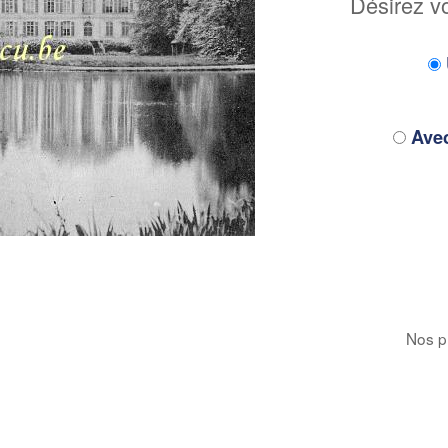
Désirez v
Avec
Nos pr