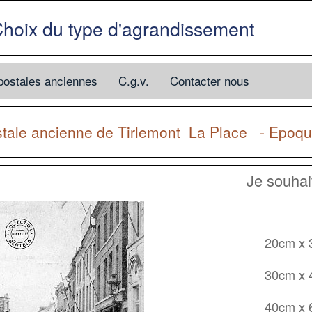
hoix du type d'agrandissement
postales anciennes
C.g.v.
Contacter nous
stale ancienne de
Tirlemont
La Place - Epoq
Je souha
20cm x
30cm x
40cm x