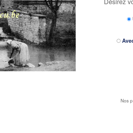
Désirez v
Avec
Nos pr