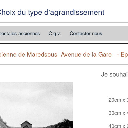
hoix du type d'agrandissement
postales anciennes
C.g.v.
Contacter nous
ncienne de
Maredsous
Avenue de la Gare - E
Je souha
20cm x
30cm x
40cm x