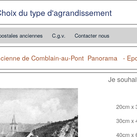
hoix du type d'agrandissement
postales anciennes
C.g.v.
Contacter nous
ncienne de
Comblain-au-Pont
Panorama - Epo
Je souha
20cm x
30cm x
40cm x