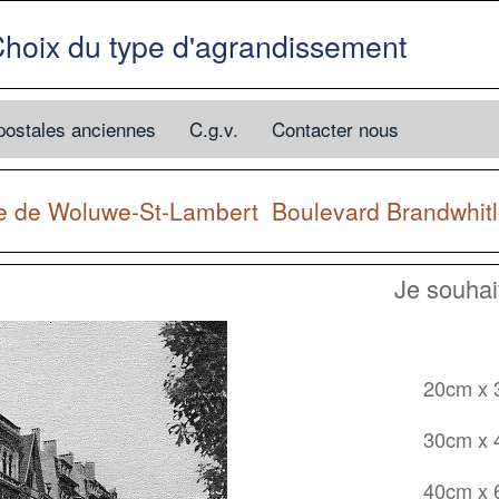
hoix du type d'agrandissement
postales anciennes
C.g.v.
Contacter nous
ne de
Woluwe-St-Lambert
Boulevard Brandwhi
Je souha
20cm x
30cm x
40cm x