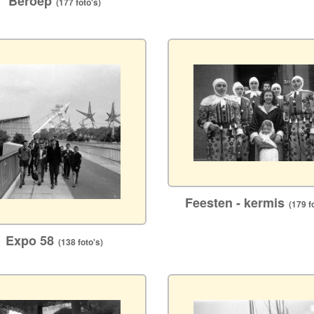
Beroep
(177 foto's)
Feesten - kermis
(179 fo
Expo 58
(138 foto's)